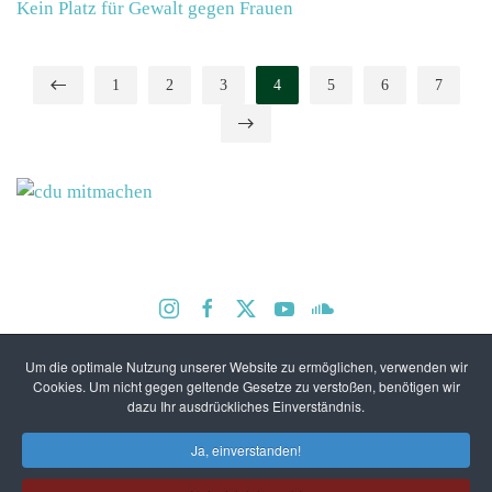
Kein Platz für Gewalt gegen Frauen
1
2
3
4
5
6
7
Um die optimale Nutzung unserer Website zu ermöglichen, verwenden wir
Kontakt / Anfahrt
CDU Rheinland-Pfalz
Cookies. Um nicht gegen geltende Gesetze zu verstoßen, benötigen wir
dazu Ihr ausdrückliches Einverständnis.
Impressum
Datenschutz
Datenschutz-Facebook
Ja, einverstanden!