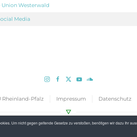
 Union Westerwald
ocial Media
 Rheinland-Pfalz
Impressum
Datenschutz
kies. Um nicht gegen geltende Gesetze zu verstoßen, benötigen wir dazu Ihr ausd
© 2020 CDU Kreisverband Westerwald. Alle Rechte v