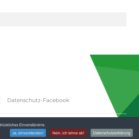
Datenschutz-Facebook
rückliches Einverständnis.
orbehalten.
Ja, einverstanden!
Nein, ich lehne ab!
Datenschutzerklärung