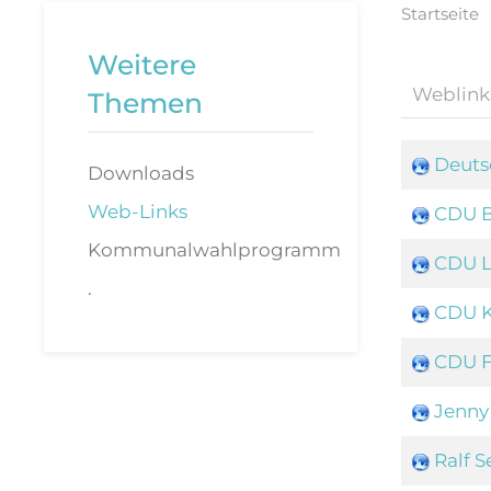
Startseite
Weitere
Filterfeld
Themen
Deuts
Downloads
Web-Links
CDU B
Kommunalwahlprogramm
CDU L
.
CDU K
CDU F
Jenny
Ralf 