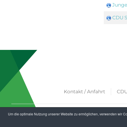
Junge
CDU S
Kontakt / Anfahrt
CDU
Um die optimale Nutzung unserer Website zu ermöglichen, verwenden wir Coo
Copyright 