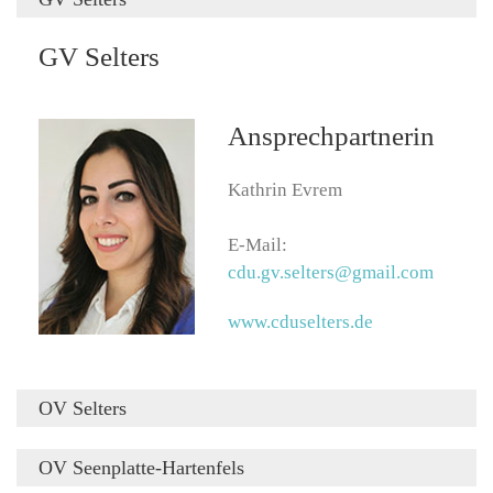
GV Selters
Ansprechpartnerin
Kathrin Evrem
E-Mail:
cdu.gv.selters@gmail.com
www.cduselters.de
OV Selters
OV Selters
OV Seenplatte-Hartenfels