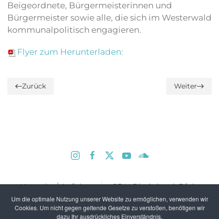
Beigeordnete, Bürgermeisterinnen und
Bürgermeister sowie alle, die sich im Westerwald
kommunalpolitisch engagieren.
Flyer zum Herunterladen:
Zurück
Weiter
Kontakt / Anfahrt
CDU Rheinland-Pfalz
Um die optimale Nutzung unserer Website zu ermöglichen, verwenden wir
Impressum
Datenschutz
Cookies. Um nicht gegen geltende Gesetze zu verstoßen, benötigen wir
dazu Ihr ausdrückliches Einverständnis.