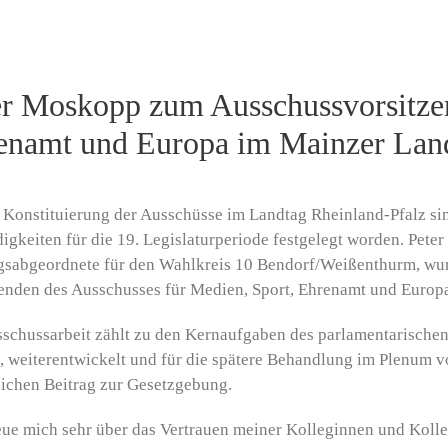
er Moskopp zum Ausschussvorsitzen
enamt und Europa im Mainzer Lan
 Konstituierung der Ausschüsse im Landtag Rheinland-Pfalz si
igkeiten für die 19. Legislaturperiode festgelegt worden. Pet
gsabgeordnete für den Wahlkreis 10 Bendorf/Weißenthurm, wu
enden des Ausschusses für Medien, Sport, Ehrenamt und Europ
schussarbeit zählt zu den Kernaufgaben des parlamentarischen 
, weiterentwickelt und für die spätere Behandlung im Plenum vo
ichen Beitrag zur Gesetzgebung.
eue mich sehr über das Vertrauen meiner Kolleginnen und Koll