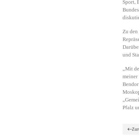
Sport,
Bundesl
diskuti
Zu den 
Repräse
Darüber
und Sta
„Mit de
meiner 
Bendorf
Mosko
„Gemein
Pfalz 
Zur