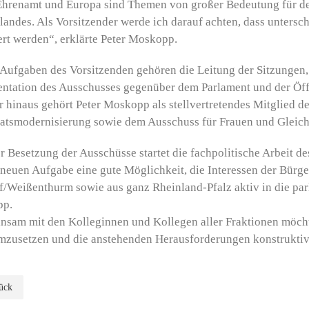
 Ehrenamt und Europa sind Themen von großer Bedeutung für d
andes. Als Vorsitzender werde ich darauf achten, dass unterschi
ert werden“, erklärte Peter Moskopp.
Aufgaben des Vorsitzenden gehören die Leitung der Sitzungen,
ntation des Ausschusses gegenüber dem Parlament und der Öffe
 hinaus gehört Peter Moskopp als stellvertretendes Mitglied d
atsmodernisierung sowie dem Ausschuss für Frauen und Gleich
r Besetzung der Ausschüsse startet die fachpolitische Arbeit de
neuen Aufgabe eine gute Möglichkeit, die Interessen der Bürg
/Weißenthurm sowie aus ganz Rheinland-Pfalz aktiv in die parl
pp.
sam mit den Kolleginnen und Kollegen aller Fraktionen möchte
umzusetzen und die anstehenden Herausforderungen konstrukti
ück