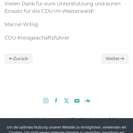
Vielen Dank für eure Unterstützung und euren
Einsatz für die CDU im Westerwald!
Marcel Willig
CDU Kreisgeschäftsführer
Zurück
Weiter
Kontakt / Anfahrt
CDU Rheinland-Pfalz
Um die optimale Nutzung unserer Website zu ermöglichen, verwenden wir
Impressum
Datenschutz
Cookies. Um nicht gegen geltende Gesetze zu verstoßen, benötigen wir