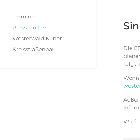
Termine
Si
Pressearchiv
Westerwald Kurier
Die C
Kreisstraßenbau
plane
folgt 
Wenn S
weste
Außer
Inform
Wir fr